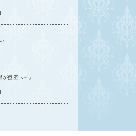
l
へ～
。
木星が蟹座へ～」
l