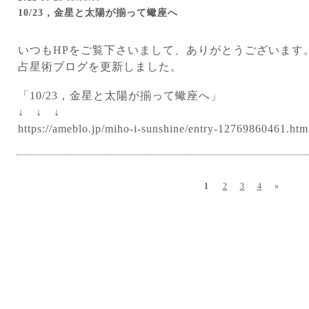
10/23，金星と太陽が揃って蠍座へ
いつもHPをご覧下さいまして、ありがとうございます
占星術ブログを更新しました。
「10/23，金星と太陽が揃って蠍座へ」
↓ ↓ ↓
https://ameblo.jp/miho-i-sunshine/entry-12769860461.htm
1
2
3
4
»