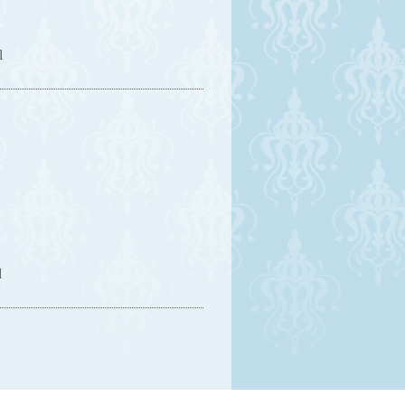
」
l
。
l